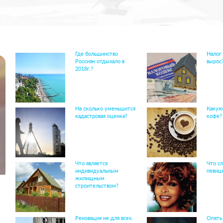
Где большинство
Налог
Россиян отдыхало в
вырос
2018г.?
На сколько уменьшится
Какую
кадастровая оценка?
кофе?
Что является
Что сл
индивидуальным
певиц
жилищным
строительством?
Реновация не для всех.
Опять