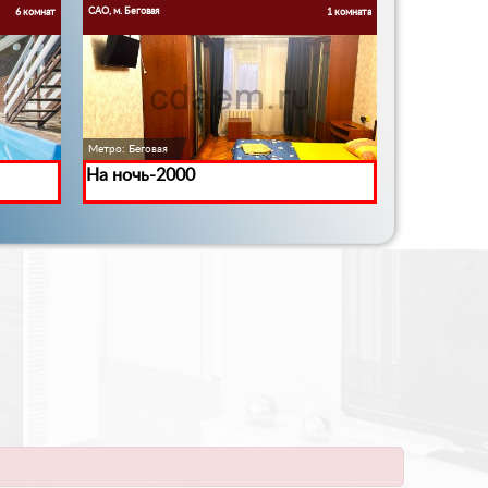
САО, м. Беговая
САО, м. Савеловск
6 комнат
1 комната
Метро: Беговая
Метро: Савелов
На ночь-2000
Только Вы
комплекс,